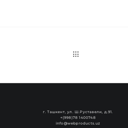
г. Ташкент, ул. Ш.Руставели, д.91.
+(998)78 1400748
info@webproducts.uz